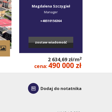
Magdalena Szczygieł
Manager
+48510156364
zostaw wiadomość
2
2 634,69 zł/m
490 000 zł
cena:
Dodaj do notatnika