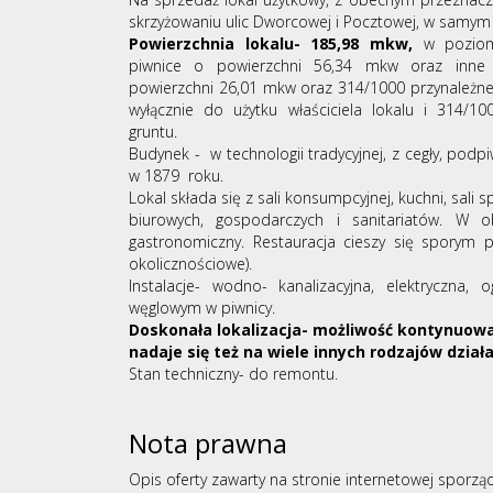
skrzyżowaniu ulic Dworcowej i Pocztowej, w samym
Powierzchnia lokalu- 185,98 mkw,
w poziomi
piwnice o powierzchni 56,34 mkw oraz inne 
powierzchni 26,01 mkw oraz 314/1000 przynależnej 
wyłącznie do użytku właściciela lokalu i 314/10
gruntu.
Budynek - w technologii tradycyjnej, z cegły, pod
w 1879 roku.
Lokal składa się z sali konsumpcyjnej, kuchni, sali
biurowych, gospodarczych i sanitariatów. W o
gastronomiczny. Restauracja cieszy się sporym
okolicznościowe).
Instalacje- wodno- kanalizacyjna, elektryczna,
węglowym w piwnicy.
Doskonała lokalizacja- możliwość kontynuowan
nadaje się też na wiele innych rodzajów działa
Stan techniczny- do remontu.
Nota prawna
Opis oferty zawarty na stronie internetowej sporzą