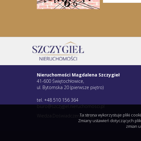
Nieruchomości Magdalena Szczygieł
41-600 Świętochłowice,
ul. Bytomska 20 (pierwsze piętro)
tel. +48 510 156 364
biuro@szczygiel.nieruchomosci.pl
Ta strona wykorzystuje pliki coo
Wiedza.Doświadczenie.Pasja
Zmiany ustawień dotyczących plik
zmian u