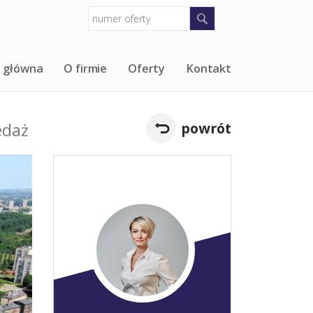
 główna
O firmie
Oferty
Kontakt
edaż
powrót