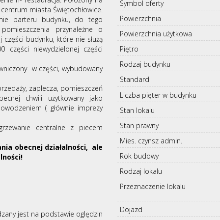
Symbol oferty
 centrum miasta Świętochłowice.
Powierzchnia
e parteru budynku, do tego
pomieszczenia przynależne o
Powierzchnia użytkowa
części budynku, które nie służą
00 części niewydzielonej części
Piętro
Rodzaj budynku
piwniczony w części, wybudowany
Standard
 sprzedaży, zaplecza, pomieszczeń
Liczba pięter w budynku
becnej chwili użytkowany jako
 powodzeniem ( głównie imprezy
Stan lokalu
Stan prawny
 ogrzewanie centralne z piecem
Mies. czynsz admin.
ia obecnej działalności, ale
Rok budowy
lności!
Rodzaj lokalu
Przeznaczenie lokalu
Dojazd
dzany jest na podstawie oględzin