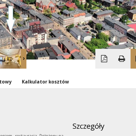
ytowy
Kalkulator kosztów
Szczegóły
eniem- restauracja. Położony na