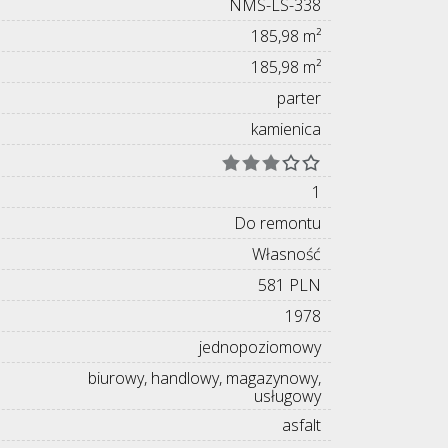
NMS-LS-338
185,98 m²
185,98 m²
parter
kamienica
1
Do remontu
Własność
581 PLN
1978
jednopoziomowy
biurowy, handlowy, magazynowy,
usługowy
asfalt