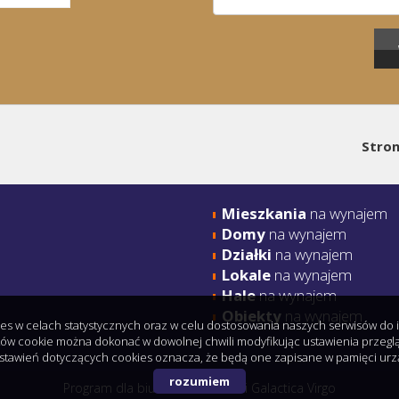
Stro
Mieszkania
na wynajem
Domy
na wynajem
Działki
na wynajem
Lokale
na wynajem
Hale
na wynajem
Obiekty
na wynajem
kies w celach statystycznych oraz w celu dostosowania naszych serwisów do
ów cookie można dokonać w dowolnej chwili modyfikując ustawienia przegląda
stawień dotyczących cookies oznacza, że będą one zapisane w pamięci urz
rozumiem
Program dla biur nieruchomości
Galactica Virgo