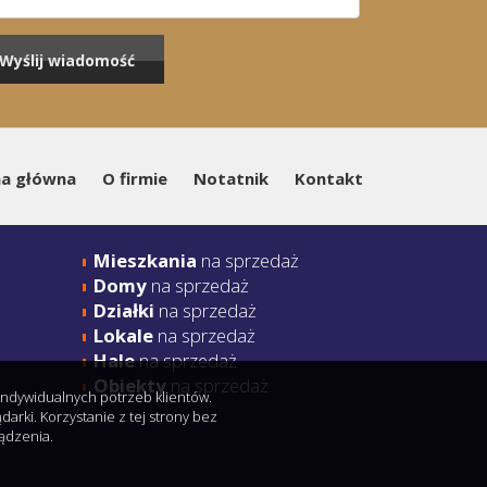
na główna
O firmie
Notatnik
Kontakt
Mieszkania
na sprzedaż
Domy
na sprzedaż
Działki
na sprzedaż
Lokale
na sprzedaż
Hale
na sprzedaż
Obiekty
na sprzedaż
 indywidualnych potrzeb klientów.
rki. Korzystanie z tej strony bez
ądzenia.