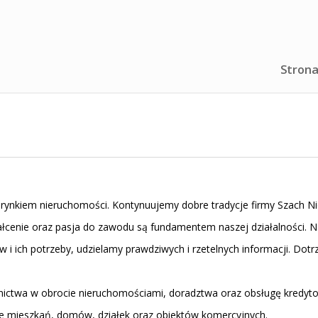
Strona
kim rynkiem nieruchomości. Kontynuujemy dobre tradycje firmy Szach
ałcenie oraz pasja do zawodu są fundamentem naszej działalności. Na
w i ich potrzeby, udzielamy prawdziwych i rzetelnych informacji. D
dnictwa w obrocie nieruchomościami, doradztwa oraz obsługę kredyt
e mieszkań, domów, działek oraz obiektów komercyjnych.